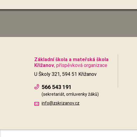
Základní škola a mateřská škola
Křižanov
, příspěvková organizace
U Školy 321, 594 51 Křižanov
566 543 191
(sekretariát, omluvenky žáků)
info@zskrizanov.cz