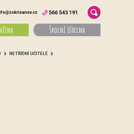
566 543 191
nfo@zskrizanov.cz
ružina
Školní jídelna
Ů
NETŘÍDNÍ UČITELÉ