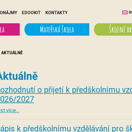
i
ONÁJMY
EDOOKIT
KONTAKTY
la
Mateřská škola
Školní d
AKTUÁLNĚ
Aktuálně
ozhodnutí o přijetí k předškolnímu vz
026/2027
st více...
ápis k předškolnímu vzdělávání pro š