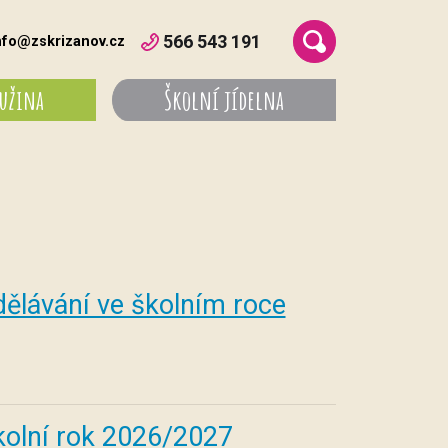
566 543 191
nfo@zskrizanov.cz
ružina
Školní jídelna
dělávání ve školním roce
kolní rok 2026/2027