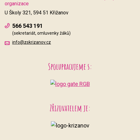
organizace
U Školy 321, 594 51 Křižanov
566 543 191
(sekretariát, omluvenky žáků)
info@zskrizanov.cz
Spolupracujeme s:
Zřizovatelem je: