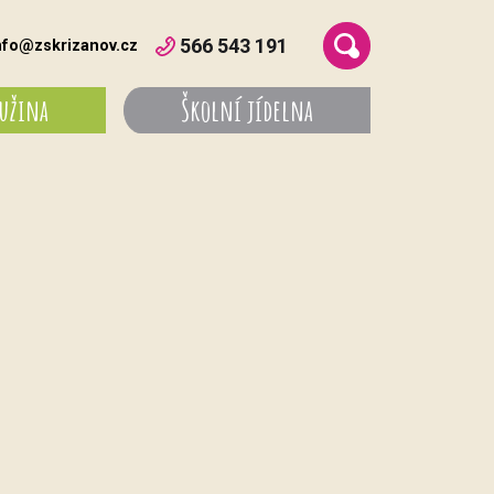
566 543 191
nfo@zskrizanov.cz
ružina
Školní jídelna