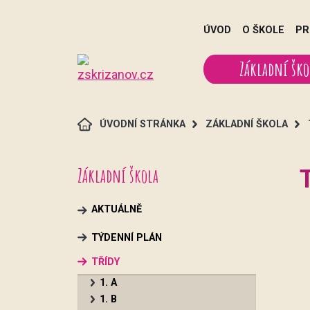
ÚVOD
O ŠKOLE
PR
Základní ško
ÚVODNÍ STRÁNKA
ZÁKLADNÍ ŠKOLA
Základní škola
T
AKTUÁLNĚ
TÝDENNÍ PLÁN
TŘÍDY
1. A
1. B