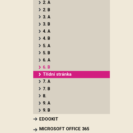
2. A
2. B
3. A
3. B
4. A
4. B
5. A
5. B
6. A
6. B
Třídní stránka
7. A
7. B
8.
9. A
9. B
EDOOKIT
MICROSOFT OFFICE 365