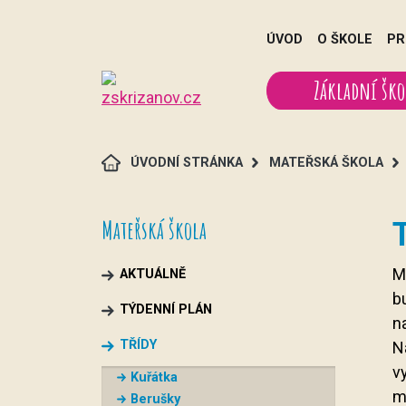
ÚVOD
O ŠKOLE
PR
Základní ško
ÚVODNÍ STRÁNKA
MATEŘSKÁ ŠKOLA
Mateřská škola
M
AKTUÁLNĚ
b
TÝDENNÍ PLÁN
n
TŘÍDY
N
vy
Kuřátka
m
Berušky