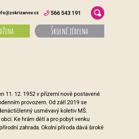
566 543 191
nfo@zskrizanov.cz
ružina
Školní jídelna
jen 11. 12. 1952 v přízemí nově postavené
elodenním provozem. Od září 2019 se
jedenáctičlenný usměvavý koletiv MŠ.
obcí. Ke hrám dětí a pro pobyt venku
přírodní zahrada. Okolní příroda dává široké