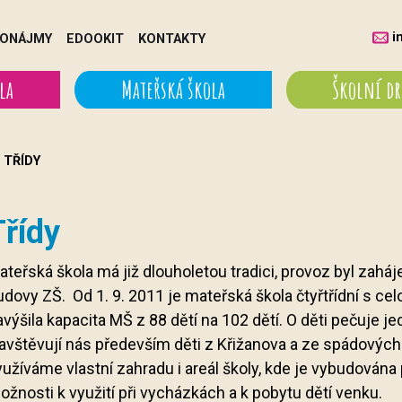
i
ONÁJMY
EDOOKIT
KONTAKTY
la
Mateřská škola
Školní d
TŘÍDY
Třídy
ateřská škola má již dlouholetou tradici, provoz byl zahá
udovy ZŠ. Od 1. 9. 2011 je mateřská škola čtyřtřídní s c
avýšila kapacita MŠ z 88 dětí na 102 dětí. O děti pečuje 
avštěvují nás především děti z Křižanova a ze spádových 
užíváme vlastní zahradu i areál školy, kde je vybudována 
ožnosti k využití při vycházkách a k pobytu dětí venku.