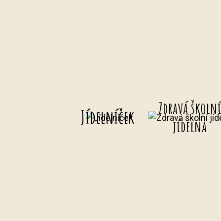
Zdravá školn
Jídelníček
jídelna