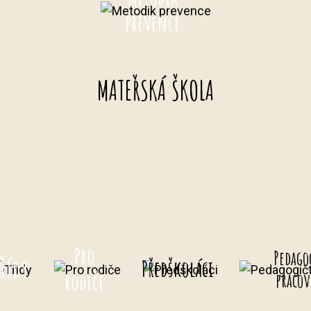
prevence
MATEŘSKÁ ŠKOLA
Pro
Pedago
řídy
Předškoláci
rodiče
pracov