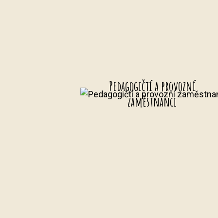
Pedagogičtí a provozní
zaměstnanci