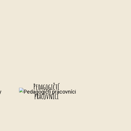
Pedagogičtí
y
pracovníci