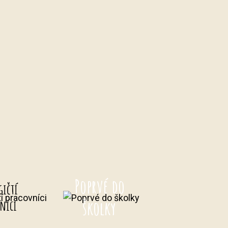
Poprvé do
gičtí
školky
níci