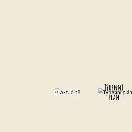
Týdenní
Aktuálně
plán