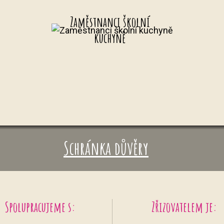
Zaměstnanci školní
kuchyně
Schránka důvěry
Spolupracujeme s:
Zřizovatelem je: