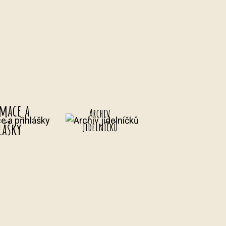
mace a
Archiv
lášky
jídelníčků