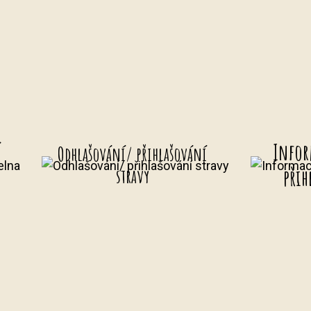
í
Infor
Odhlašování/ přihlašování
přih
stravy