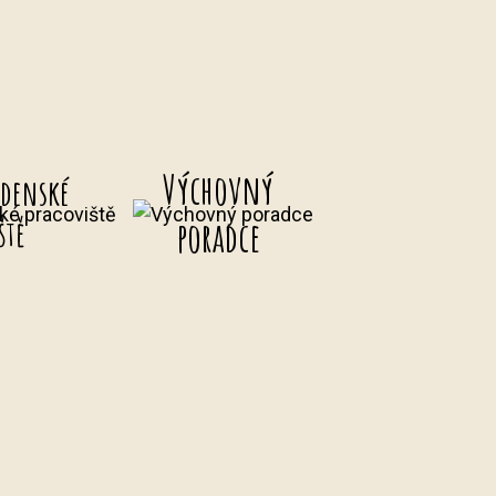
Výchovný
adenské
ště
poradce