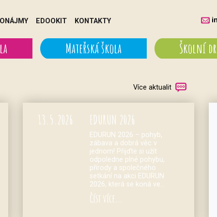
i
ONÁJMY
EDOOKIT
KONTAKTY
la
Mateřská škola
Školní d
Více aktualit
13.
5.
2026
EDURUN 2026
EDURUN 2026 – pohyb,
zábava a dobrá věc v
jednom! Přijďte si užít
odpoledne plné pohybu,
přírody a společného
setkání na akci EDURUN
2026, která se koná ve…
Číst více...