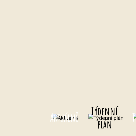
Týdenní
Aktuálně
T
plán