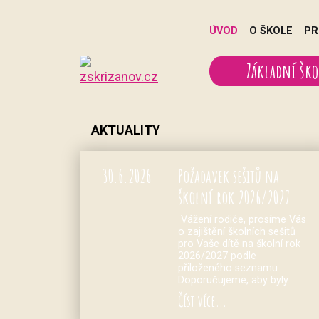
ÚVOD
O ŠKOLE
PR
Základní ško
AKTUALITY
30.
6.
2026
Požadavek sešitů na
školní rok 2026/2027
Vážení rodiče, prosíme Vás
o zajištění školních sešitů
pro Vaše dítě na školní rok
2026/2027 podle
přiloženého seznamu.
Doporučujeme, aby byly…
Číst více...