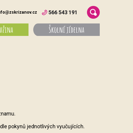
566 543 191
nfo@zskrizanov.cz
ružina
Školní jídelna
znamu.
dle pokynů jednotlivých vyučujících.