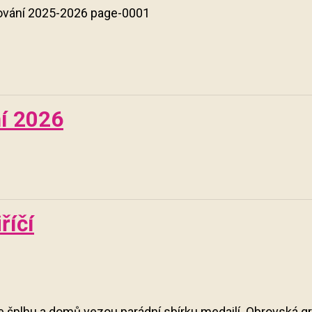
ní 2026
říčí
ve šplhu a domů vezou parádní sbírku medailí. Obrovská 