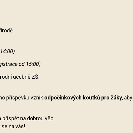
řírodě
 14:00)
gistrace od 15:00)
írodní učebně ZŠ.
ho příspěvku vznik
odpočinkových koutků pro žáky
, ab
ň přispět na dobrou věc.
 se na vás!