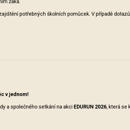
ním žáka.
jištění potřebných školních pomůcek. V případě dotazů s
ěc v jednom!
rody a společného setkání na akci
EDURUN 2026
, která se