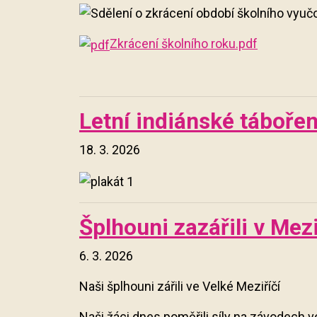
Zkrácení školního roku
.pdf
Letní indiánské táboře
18. 3. 2026
Šplhouni zazářili v Mezi
6. 3. 2026
Naši šplhouni zářili ve Velké Meziříčí
Naši žáci dnes poměřili síly na závodech 