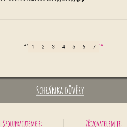
«
‹
›
»
1
2
3
4
5
6
7
Schránka důvěry
Spolupracujeme s:
Zřizovatelem je: