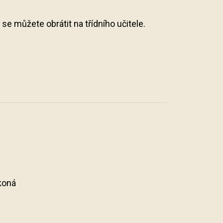
e můžete obrátit na třídního učitele.
 koná