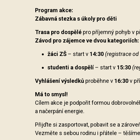
Program akce:
Zábavná stezka s úkoly pro děti
Trasa pro dospělé
pro příjemný pohyb v p
Závod pro zájemce ve dvou kategoriích:
žáci ZŠ
– start v
14:30
(registrace od
studenti a dospělí
– start v
15:30
(re
Vyhlášení výsledků
proběhne v
16:30
v př
Má to smysl!
Cílem akce je podpořit formou dobrovolné
a načerpání energie.
Přijďte si zasportovat, pobavit se a zárove
Vezměte s sebou rodinu i přátele – těšíme