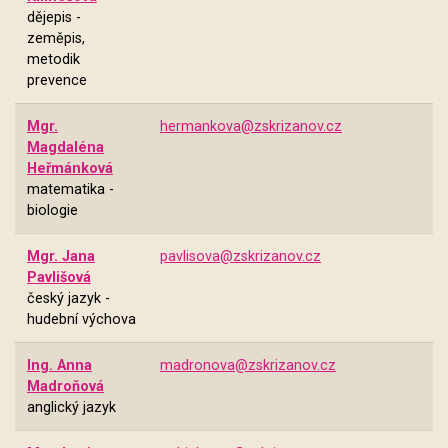
dějepis -
zeměpis,
metodik
prevence
Mgr.
hermankova@zskrizanov.cz
Magdaléna
Heřmánková
matematika -
biologie
Mgr. Jana
pavlisova@zskrizanov.cz
Pavlišová
český jazyk -
hudební výchova
Ing. Anna
madronova@zskrizanov.cz
Madroňová
anglický jazyk