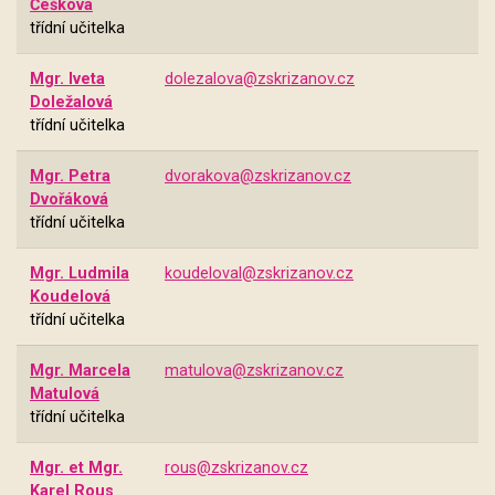
Češková
třídní učitelka
Mgr. Iveta
dolezalova@zskrizanov.cz
Doležalová
třídní učitelka
Mgr. Petra
dvorakova@zskrizanov.cz
Dvořáková
třídní učitelka
Mgr. Ludmila
koudeloval@zskrizanov.cz
Koudelová
třídní učitelka
Mgr. Marcela
matulova@zskrizanov.cz
Matulová
třídní učitelka
Mgr. et Mgr.
rous@zskrizanov.cz
Karel Rous