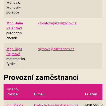
výchova,
výchovný
poradce
Mgr. Hana
valentova@zskrizanov.cz
Valentová
přírodopis,
chemie
Mgr. Olga
rajmova@zskrizanov.cz
Rajmová
matematika -
fyzika
Provozní zaměstnanci
Jméno,
Pozice
E-mail
Telefon
Ing. Vlasta
kratochvilova@zskrizanov.cz
+420 566 543