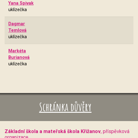
Yana Spivak
uklízečka
Dagmar
Temlová
uklízečka
Markéta
Burianová
uklízečka
Schránka důvěry
Základní škola a mateřská škola Křižanov
, příspěvková
organizace