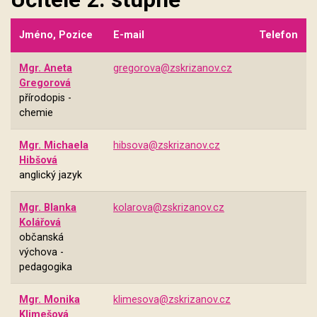
Jméno, Pozice
E-mail
Telefon
Mgr. Aneta
gregorova@zskrizanov.cz
Gregorová
přírodopis -
chemie
Mgr. Michaela
hibsova@zskrizanov.cz
Hibšová
anglický jazyk
Mgr. Blanka
kolarova@zskrizanov.cz
Kolářová
občanská
výchova -
pedagogika
Mgr. Monika
klimesova@zskrizanov.cz
Klimešová