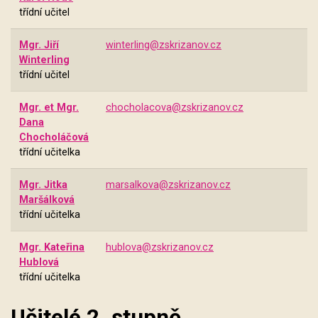
třídní učitel
Mgr. Jiří
winterling@zskrizanov.cz
Winterling
třídní učitel
Mgr. et Mgr.
chocholacova@zskrizanov.cz
Dana
Chocholáčová
třídní učitelka
Mgr. Jitka
marsalkova@zskrizanov.cz
Maršálková
třídní učitelka
Mgr. Kateřina
hublova@zskrizanov.cz
Hublová
třídní učitelka
Učitelé 2. stupně