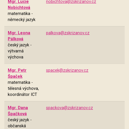
Mgr. Lucie
nobichtova@zskrizanov.cz
Nobichtová
matematika -
německý jazyk
Mgr. Leona
palkova@zskrizanov.cz
Pálková
český jazyk -
výtvarná
výchova
Mgr. Petr
spacek@zskrizanov.cz
Špaček
matematika -
tělesná výchova,
koordinátor ICT
Mgr. Dana
spackova@zskrizanov.cz
Špačková
český jazyk -
občanská