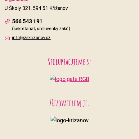
U Školy 321, 594 51 Křižanov
566 543 191
(sekretariát, omluvenky žáků)
info@zskrizanov.cz
Spolupracujeme s:
Zřizovatelem je: