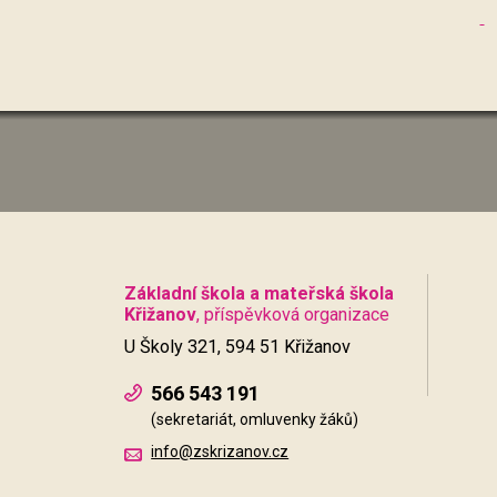
Základní škola a mateřská škola
Křižanov
, příspěvková organizace
U Školy 321, 594 51 Křižanov
566 543 191
(sekretariát, omluvenky žáků)
info@zskrizanov.cz