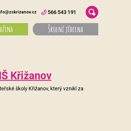
566 543 191
nfo@zskrizanov.cz
ružina
Školní jídelna
MŠ Křižanov
teřské školy Křižanov, který vznikl za