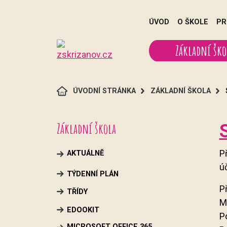
ÚVOD
O ŠKOLE
PR
Základní ško
ÚVODNÍ STRÁNKA
ZÁKLADNÍ ŠKOLA
Základní škola
Př
AKTUÁLNĚ
ú
TÝDENNÍ PLÁN
P
TŘÍDY
M
EDOOKIT
P
MICROSOFT OFFICE 365