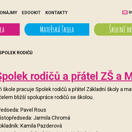
i
ONÁJMY
EDOOKIT
KONTAKTY
la
Mateřská škola
Školní d
SPOLEK RODIČŮ
Spolek rodičů a přátel ZŠ a 
i škole pracuje Spolek rodičů a přátel Základní školy a ma
čelem bližší spolupráce rodičů se školou.
ředseda: Pavel Rous
ístopředseda: Jarmila Chromá
okladník: Kamila Pazderová