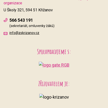
organizace
U Školy 321, 594 51 Křižanov
566 543 191
(sekretariát, omluvenky žáků)
info@zskrizanov.cz
Spolupracujeme s:
Zřizovatelem je: