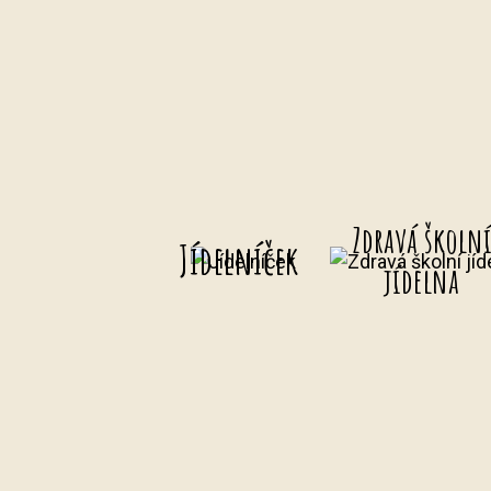
Zdravá školn
Jídelníček
jídelna