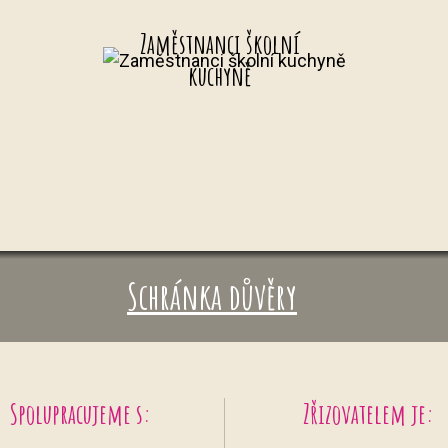
Zaměstnanci školní
kuchyně
Schránka důvěry
Spolupracujeme s:
Zřizovatelem je: