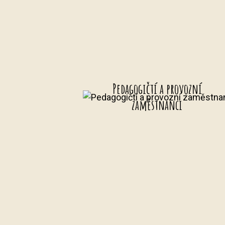
Pedagogičtí a provozní
zaměstnanci