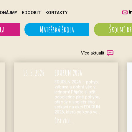
i
ONÁJMY
EDOOKIT
KONTAKTY
la
Mateřská škola
Školní d
Více aktualit
13.
5.
2026
EDURUN 2026
EDURUN 2026 – pohyb,
zábava a dobrá věc v
jednom! Přijďte si užít
odpoledne plné pohybu,
přírody a společného
setkání na akci EDURUN
2026, která se koná ve…
Číst více...