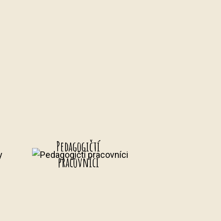
Pedagogičtí
y
pracovníci