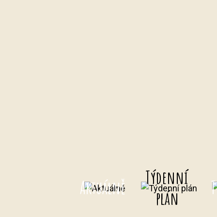
Týdenní
Aktuálně
T
plán