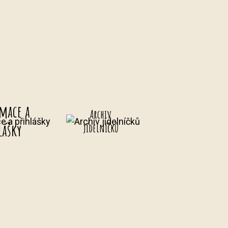
mace a
Archiv
lášky
jídelníčků