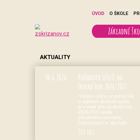
ÚVOD
O ŠKOLE
PR
Základní ško
AKTUALITY
30.
6.
2026
Požadavek sešitů na
školní rok 2026/2027
Vážení rodiče, prosíme Vás
o zajištění školních sešitů
pro Vaše dítě na školní rok
2026/2027 podle
přiloženého seznamu.
Doporučujeme, aby byly…
Číst více...