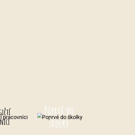
Poprvé do
gičtí
školky
níci