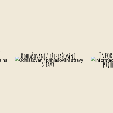
í
Infor
Odhlašování/ přihlašování
přih
stravy