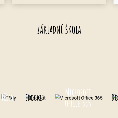
ZÁKLADNÍ ŠKOLA
Microsoft
Třídy
Edookit
Do
Office 365