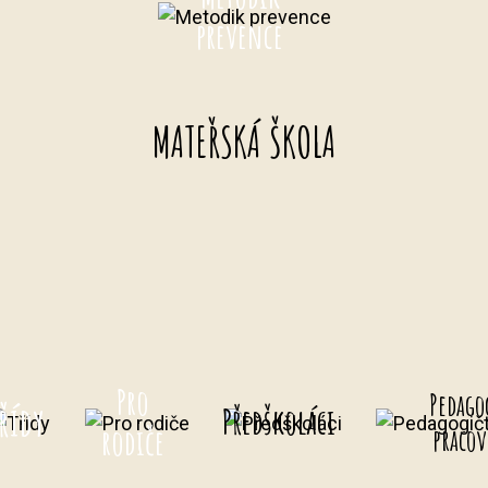
prevence
MATEŘSKÁ ŠKOLA
Pro
Pedago
řídy
Předškoláci
rodiče
pracov