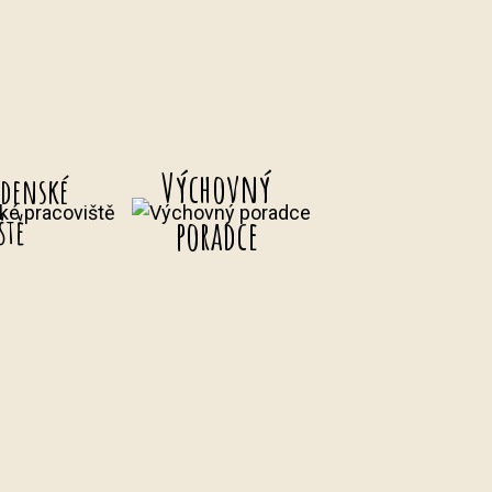
Výchovný
adenské
ště
poradce