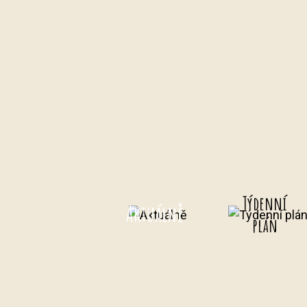
Týdenní
Aktuálně
plán