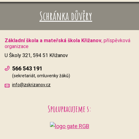
Schránka důvěry
Základní škola a mateřská škola Křižanov
, příspěvková
organizace
U Školy 321, 594 51 Křižanov
566 543 191
(sekretariát, omluvenky žáků)
info@zskrizanov.cz
Spolupracujeme s: