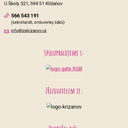
U Školy 321, 594 51 Křižanov
566 543 191
(sekretariát, omluvenky žáků)
info@zskrizanov.cz
Spolupracujeme s:
Zřizovatelem je: