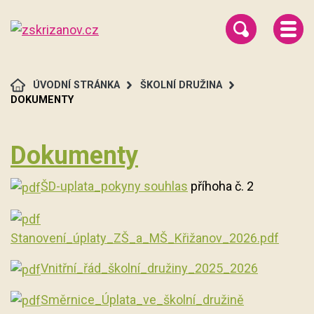
ÚVODNÍ STRÁNKA
ŠKOLNÍ DRUŽINA
DOKUMENTY
Dokumenty
ŠD-uplata_pokyny souhlas
příhoha č. 2
Stanovení_úplaty_ZŠ_a_MŠ_Křižanov_2026.pdf
Vnitřní_řád_školní_družiny_2025_2026
Směrnice_Úplata_ve_školní_družině