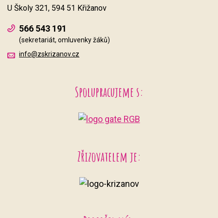
U Školy 321, 594 51 Křižanov
566 543 191
(sekretariát, omluvenky žáků)
info@zskrizanov.cz
Spolupracujeme s:
Zřizovatelem je: