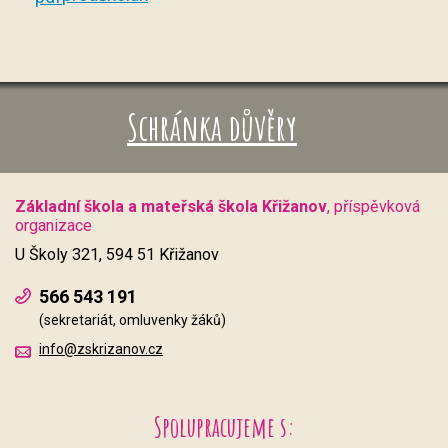
Schránka důvěry
Základní škola a mateřská škola Křižanov
, příspěvková
organizace
U Školy 321, 594 51 Křižanov
566 543 191
(sekretariát, omluvenky žáků)
info@zskrizanov.cz
Spolupracujeme s: