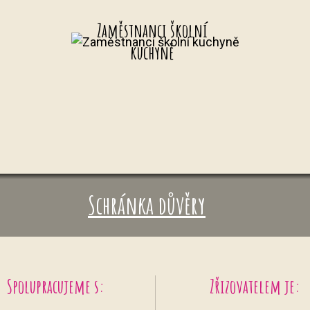
Zaměstnanci školní
kuchyně
Schránka důvěry
Spolupracujeme s:
Zřizovatelem je: