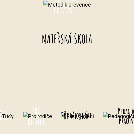
prevence
MATEŘSKÁ ŠKOLA
Pro
Pedago
řídy
Předškoláci
rodiče
pracov