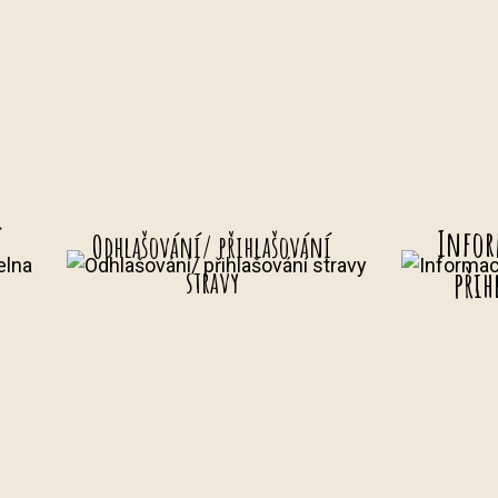
í
Infor
Odhlašování/ přihlašování
přih
stravy