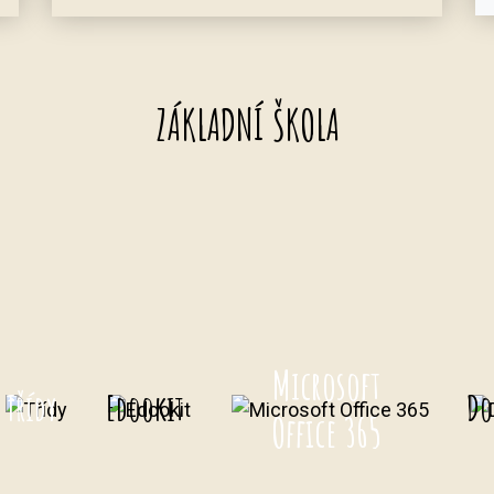
ZÁKLADNÍ ŠKOLA
Microsoft
Třídy
Edookit
Do
Office 365