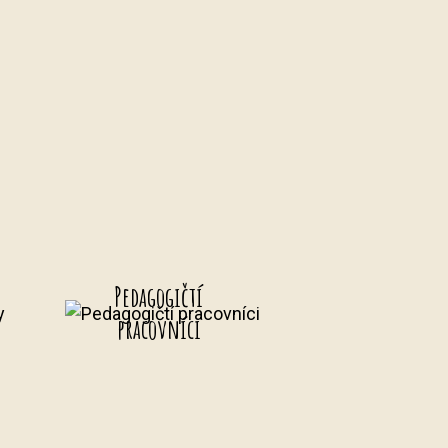
Pedagogičtí
y
pracovníci