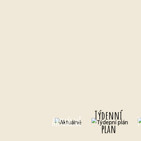
Týdenní
Aktuálně
T
plán