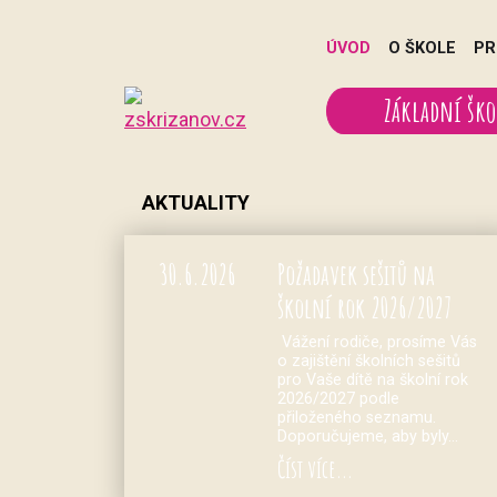
ÚVOD
O ŠKOLE
PR
Základní ško
AKTUALITY
30.
6.
2026
Požadavek sešitů na
školní rok 2026/2027
Vážení rodiče, prosíme Vás
o zajištění školních sešitů
pro Vaše dítě na školní rok
2026/2027 podle
přiloženého seznamu.
Doporučujeme, aby byly…
Číst více...