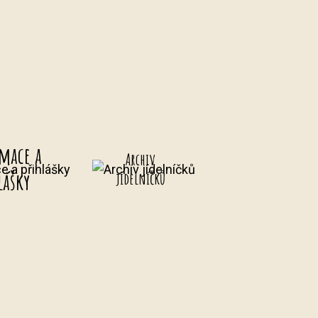
mace a
Archiv
lášky
jídelníčků