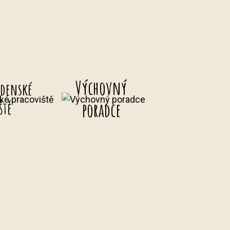
Výchovný
adenské
ště
poradce