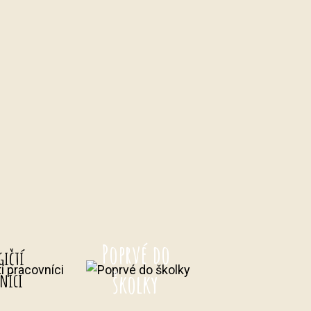
Poprvé do
gičtí
školky
níci