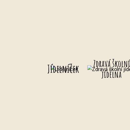
Zdravá školn
Jídelníček
jídelna