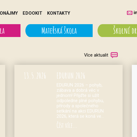
i
ONÁJMY
EDOOKIT
KONTAKTY
la
Mateřská škola
Školní d
Více aktualit
13.
5.
2026
EDURUN 2026
EDURUN 2026 – pohyb,
zábava a dobrá věc v
jednom! Přijďte si užít
odpoledne plné pohybu,
přírody a společného
setkání na akci EDURUN
2026, která se koná ve…
Číst více...