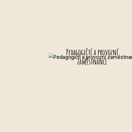
Pedagogičtí a provozní
zaměstnanci