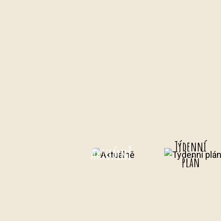
Týdenní
Aktuálně
plán