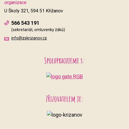
organizace
U Školy 321, 594 51 Křižanov
566 543 191
(sekretariát, omluvenky žáků)
info@zskrizanov.cz
Spolupracujeme s:
Zřizovatelem je: