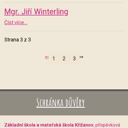
Mgr. Jiří Winterling
Číst více...
Strana 3 z 3
«
‹
›
»
1
2
3
Schránka důvěry
Základní škola a mateřská škola Křižanov
, příspěvková