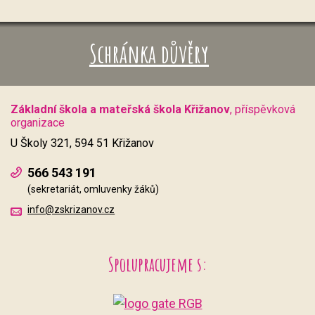
Schránka důvěry
Základní škola a mateřská škola Křižanov
, příspěvková
organizace
U Školy 321, 594 51 Křižanov
566 543 191
(sekretariát, omluvenky žáků)
info@zskrizanov.cz
Spolupracujeme s: