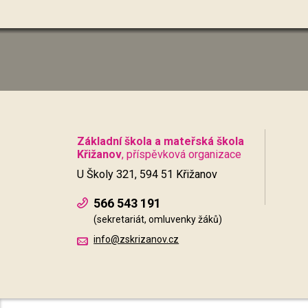
Základní škola a mateřská škola
Křižanov
, příspěvková organizace
U Školy 321, 594 51 Křižanov
566 543 191
(sekretariát, omluvenky žáků)
info@zskrizanov.cz