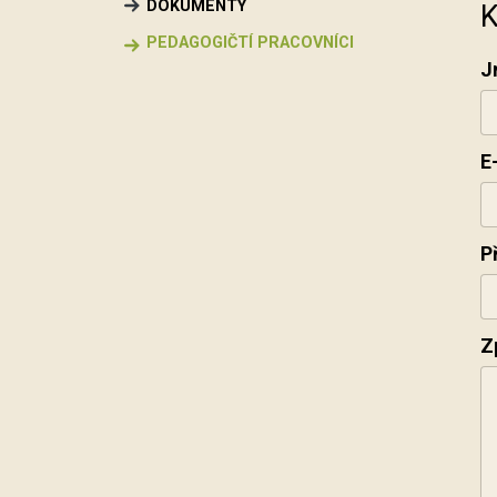
DOKUMENTY
K
PEDAGOGIČTÍ PRACOVNÍCI
J
E
P
Z