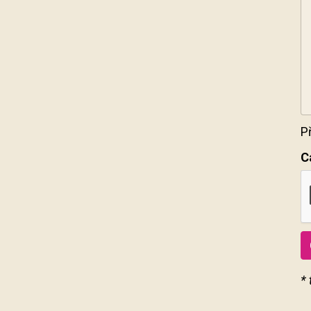
P
C
*