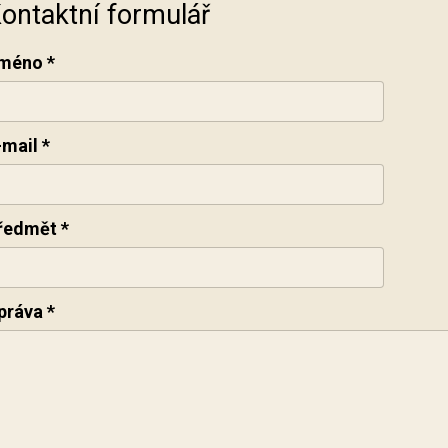
ontaktní formulář
méno
*
-mail
*
ředmět
*
práva
*