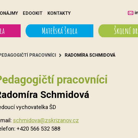
i
ONÁJMY
EDOOKIT
KONTAKTY
la
Mateřská škola
Školní d
PEDAGOGIČTÍ PRACOVNÍCI
RADOMÍRA SCHMIDOVÁ
Pedagogičtí pracovníci
Radomíra Schmidová
edoucí vychovatelka ŠD
-mail:
schmidova@zskrizanov.cz
elefon:
+420 566 532 588