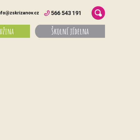
566 543 191
nfo@zskrizanov.cz
ružina
Školní jídelna