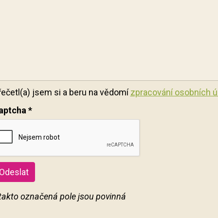
řečetl(a) jsem si a beru na vědomí
zpracování osobních ú
aptcha
*
Odeslat
 takto označená pole jsou povinná